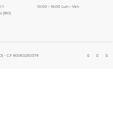
i 1
10:00 – 16:00 Lun – Ven
i (BO)
BO) - C.F 80063250379