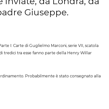
re inviate, da Londra, da
padre Giuseppe.
rte I: Carte di Guglielmo Marconi, serie VII, scatola
i di tredici tra esse fanno parte della Henry Willar
 riordinamento. Probabilmente è stato consegnato alla